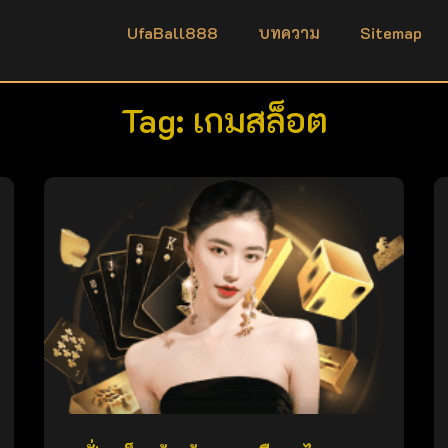
UfaBall888
บทความ
Sitemap
Tag: เกมสล็อต