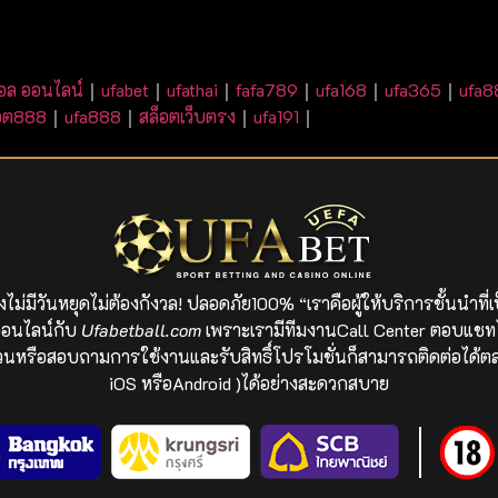
อล ออนไลน์
｜
ufabet
｜
ufathai
｜
fafa789
｜
ufa168
｜
ufa365
｜
ufa8
็อต888
｜
ufa888
｜
สล็อตเว็บตรง
｜
ufa191
｜
่มีวันหยุดไม่ต้องกังวล! ปลอดภัย100% “เราคือผู้ให้บริการชั้นนำที่เป
ออนไลน์กับ
Ufabetball.com
เพราะเรามีทีมงานCall Center ตอบแชทไขข
นหรือสอบถามการใช้งานและรับสิทธิ์โปรโมชั่นก็สามารถติดต่อได้ตลอ
iOS หรือAndroid )ได้อย่างสะดวกสบาย