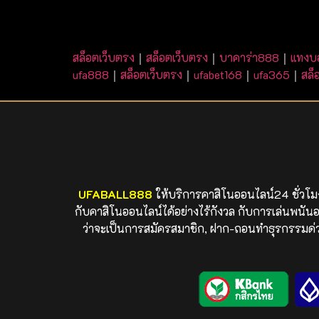
สล็อตเว็บตรง
｜
สล็อตเว็บตรง
｜
บาคาร่า888
｜
แทงบ
ufa888
｜
สล็อตเว็บตรง
｜
ufabet168
｜
ufa365
｜
สล
UFABALL888
ให้บริการคาสิโนออนไลน์24 ชั่วโมงไม
กับคาสิโนออนไลน์ได้อย่างไร้กังวล กับการเล่นพนัน
ว่าจะเป็นการสมัครสมาชิก, ฝาก-ถอนทำธุรกรรมด่ว