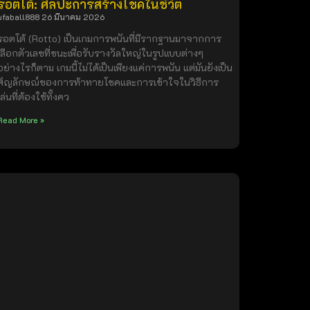
รอตโต้: ศิลปะการสร้างโชคในชีวิต
ufaball888
26 มีนาคม 2026
รอตโต้ (Rotto) เป็นเกมการพนันที่มีรากฐานมาจากการ
เลือกตัวเลขที่ชนะเพื่อรับรางวัลใหญ่ในรูปแบบต่างๆ
อย่างไรก็ตาม เกมนี้ไม่ได้เป็นเพียงแค่การพนัน แต่มันยังเป็น
สัญลักษณ์ของการท้าทายโชคและการเข้าใจในวิธีการ
เล่นที่ต้องใช้ทั้งคว
Read More »