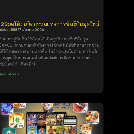
123ออโต้: นวัตกรรมแห่งการขับขี่ในยุคใหม่
ufaball888
17 มีนาคม 2026
ทำความรู้จักกับ 123ออโต้ เมื่อพูดถึงการขับขี่ในยุค
ปัจจุบัน หลายคนคงคิดถึงการใช้เทคโนโลยีที่สามารถช่วย
ให้ชีวิตสะดวกสบายมากขึ้น ไม่ว่าจะเป็นในด้านการขับขี่
การดูแลรักษารถยนต์ หรือแม้แต่การซื้อขายรถยนต์
“123ออโต้” คือหนึ่งใ
Read More »