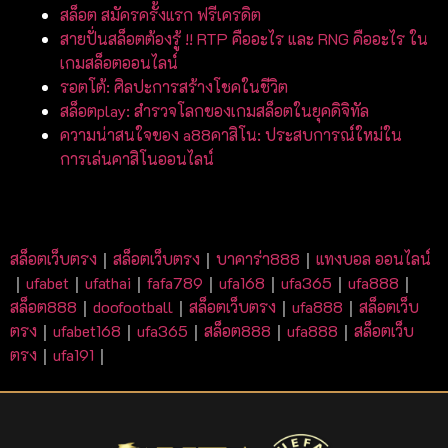
สล็อต สมัครครั้งแรก ฟรีเครดิต
สายปั่นสล็อตต้องรู้ !! RTP คืออะไร และ RNG คืออะไร ใน
เกมสล็อตออนไลน์
รอตโต้: ศิลปะการสร้างโชคในชีวิต
สล็อตplay: สำรวจโลกของเกมสล็อตในยุคดิจิทัล
ความน่าสนใจของ a88คาสิโน: ประสบการณ์ใหม่ใน
การเล่นคาสิโนออนไลน์
สล็อตเว็บตรง
｜
สล็อตเว็บตรง
｜
บาคาร่า888
｜
แทงบอล ออนไลน์
｜
ufabet
｜
ufathai
｜
fafa789
｜
ufa168
｜
ufa365
｜
ufa888
｜
สล็อต888
｜
doofootball
｜
สล็อตเว็บตรง
｜
ufa888
｜
สล็อตเว็บ
ตรง
｜
ufabet168
｜
ufa365
｜
สล็อต888
｜
ufa888
｜
สล็อตเว็บ
ตรง
｜
ufa191
｜