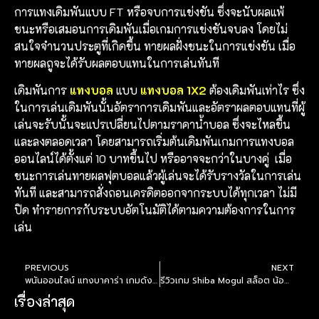
การแทงเดิมพันแบบ FT หรือจบการแข่งขัน ซึ่งจะนับผลแพ้
ชนะหรือเสมอนการเดิมพันเมื่อเกมการแข่งชันจบลง โดยไม่
สนใจจำนวนประตูที่เกิดขึ้น ทายผลฝั่งชนะในการแข่งขัน เมื่อ
ทายผลถูจะได้รับผลตอบแทนในการเล่นทันที
เดิมพันการ
แทงบอล
แบบ
แทงบอล 1X2
ต้องเดิมพันเท่าไร ซึ่ง
ในการเล่นเดิมพันนั้นอัตราการเดิมพันและอัตราผลตอบแทนที่ผู้
เล่นจะรับนั้นจะแปรเปลี่ยนไปตามราคาน้ำบอล ซึ่งจะไหลขึ้น
และลงตลอดเวลา โดยสามารถเริ่มต้นเดิมพันเกมการแทงบอล
ออนไลน์ได้ตั้งแต่ 10 บาทขึ้นไป หรืออาจจะกว่าในบางคู่ เมื่อ
ชนะการเล่นทายผลฟุตบอลแล้วผู้เล่นจะได้รับรางวัลในการเล่น
ทันที และสามารถสั่งถอนเครดิตออกจากระบบได้ทุกเวลา ไม่มี
ปิด ทำรายการกับระบบอัตโนมัติได้ตามความต้องการในการ
เล่น
PREVIOUS
NEXT
พนันออนไลน์ แทงบาคาร่า เกมดังเล่นง่าย โบนัสเพียบ
รีวิวเกม Shiba Mogul สล็อต น้องหมาหน้าโหด แต่แจกอย่างหนัก
เรื่องล่าสุด