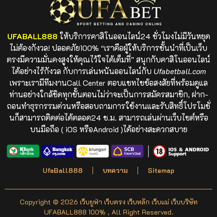
UFABALL888
ให้บริการคาสิโนออนไลน์24 ชั่วโมงไม่มีวันหยุด
ไม่ต้องกังวล! ปลอดภัย100% “เราคือผู้ให้บริการชั้นนำที่เป็นเว็บ
ตรงมีความมั่นคงสูงให้คุณไว้ใจได้เต็มที่” สนุกกับคาสิโนออนไลน์
ได้อย่างไร้กังวล กับการเล่นพนันออนไลน์กับ
Ufabetball.com
เพราะเรามีทีมงานCall Center ตอบแชทไขข้อสงสัยที่พร้อมดูแล
ท่านอย่างใกล้ชิดทุกขั้นตอนไม่ว่าจะเป็นการสมัครสมาชิก, ฝาก-
ถอนทำธุรกรรมด่วนหรือสอบถามการใช้งานและรับสิทธิ์โปรโมชั่
นก็สามารถติดต่อได้ตลอด24 ช.ม. สามารถเล่นผ่านเว็บไซต์หรือ
บนมือถือ ( iOS หรือAndroid )ได้อย่างสะดวกสบาย
UfaBall888
บทความ
Sitemap
Copyright © 2026 เว็บยูฟ่า เว็บตรง เว็บหลัก เว็บแม่ เว็บบริษัท
UFABALL888 100% , All Right Reserved.