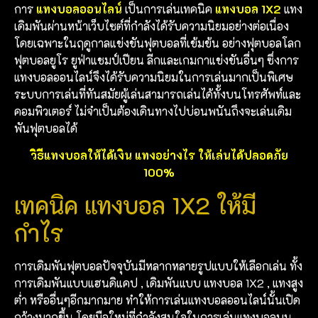
การ
แทงบอลออนไลน์
เป็นการเล่นเทคนิค
แทงบอล 1X2
แทง
เดิมพันผ่านหน้าเว็บไซต์ที่กำลังได้รับความนิยมอย่างต่อเนื่อง
โดยเฉพาะในฤดูกาลแข่งขันฟุตบอลที่เข้มข้น อย่างฟุตบอลโลก
ฟุตบอลยูโร ยูฟ่าแชมป์เปียน ลีกและเกมกาแข่งขันอื่นๆ ซึ่งการ
แทงบอลออนไลน์จึงได้รับความนิยมในการเล่นมากเป็นพิเศษ
ระบบการเล่นที่ทันสมัยผู้เล่นสามารถเล่นได้ทั้งบนโทรศัพท์และ
คอมพิวเตอร์ ไม่จำเป็นต้องเดินทางไปบ่อนพนันถึงจะเล่นเดิม
พันฟุตบอลได้
วิธีแทงบอลให้ได้เงิน แทงอย่างไร ให้เล่นได้ปลอดภัย
100%
เทคนิค แทงบอล 1X2 ให้มี
กำไร
การเดิมพันฟุตบอลปัจจุบันมีหลากหลายรูปแบบให้เลือกเล่น ทั้ง
การเดิมพันแบบแฮนดิแคป , เดิมพันแบบ แทงบอล 1X2 , แทงสูง
ต่ำ หรืออื่นๆอีกมากมาย ทำให้การเล่นแทงบอลออนไลน์นั้นเปิด
กว้างมากขึ้น โดยมือใหม่ที่กำลังสนใจในการเล่นแทงบอลบน