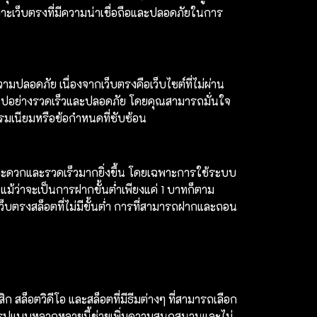
พาะเว็บตรงที่มีความน่าเชื่อถือและปลอดภัยในการ
ามปลอดภัย เนื่องจากเว็บตรงคือเว็บไซต์ที่ไม่ผ่าน
นไปอย่างรวดเร็วและปลอดภัย โดยคุณสามารถมั่นใจ
รรมเนียมหรือข้อกำหนดที่ซับซ้อน
ะดวกและรวดเร็วมากยิ่งขึ้น โดยเฉพาะการใช้ระบบ
แม้ว่าจะเป็นการฝากขั้นต่ำเพียงแค่ 1 บาทก็ตาม
บตรงสล็อตที่ไม่มีขั้นต่ำ การที่สามารถฝากและถอน
 สล็อตวิดีโอ และสล็อตที่มีธีมต่างๆ ที่สามารถเลือก
ีรูปแบบหลากหลายนี้ช่วยเพิ่มความสนุกสนานและไม่