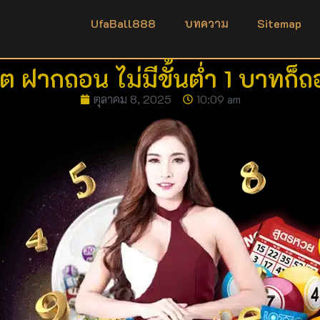
UfaBall888
บทความ
Sitemap
ต ฝากถอน ไม่มีขั้นต่ำ 1 บาทก็
ตุลาคม 8, 2025
10:09 am