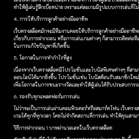
ทำให้ผู้เล่นรู้สึกเบื่อหน่าย เพราะแต่ละเกมมีรูปแบบการเล่นที่ไม
4. การให้บริการลูกค้าอย่างมืออาชีพ
เว็บตรงสล็อตมักจะมีทีมงานคอยให้บริการลูกค้าอย่างมืออาชีพต
เกี่ยวกับการฝากถอน หรือการเล่นเกมต่างๆ ก็สามารถติดต่อที
ในการแก้ไขปัญหาที่เกิดขึ้น
5. โอกาสในการทำกำไรที่สูง
เนื่องจากเว็บตรงสล็อตมีโปรโมชั่นและโบนัสพิเศษต่างๆ ที่สา
ออนไลน์ได้มากยิ่งขึ้น โปรโมชั่นเช่น โบนัสต้อนรับสมาชิกใหม
เพิ่มโอกาสในการชนะรางวัลและทำให้ผู้เล่นได้รับประสบการณ์การ
6. รองรับทุกแพลตฟอร์มการเล่น
ไม่ว่าจะเป็นการเล่นผ่านคอมพิวเตอร์หรือสมาร์ตโฟน เว็บตรงสล
เกมได้ทุกที่ทุกเวลา โดยไม่จำกัดสถานที่การเล่น ทำให้คุณสามา
วิธีการฝากถอน 1 บาทผ่านวอเลทในเว็บตรงสล็อต