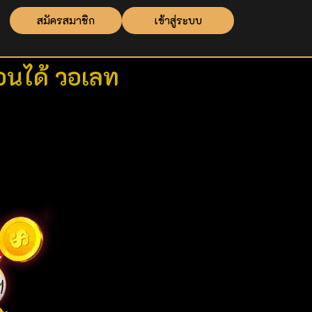
สมัครสมาชิก
เข้าสู่ระบบ
ถอนได้ วอเลท