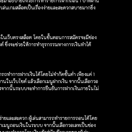
้เราจะมาอธิบายถึงวิธีการทำรายการฝากถอน 1 บาทผ่าน
ารเล่นเกมสล็อตเป็นเรื่องง่ายและสะดวกสบายมากยิ่ง
ิกในเว็บตรงสล็อต โดยในขั้นตอนการสมัครจะมีช่อง
ซต์ ซึ่งจะช่วยให้การทำธุรกรรมทางการเงินทำได้
ารถทำการฝากเงินได้โดยไม่จำกัดขั้นต่ำ เพียงแค่ 1
นในเว็บไซต์ แล้วเลือกเมนูฝากเงิน จากนั้นเลือกวอ
ังจากนั้นระบบจะทำการยืนยันการฝากเงินภายในไม่
ี่ง่ายและสะดวก ผู้เล่นสามารถทำรายการถอนได้โดย
ือกเมนูถอนเงินในระบบ จากนั้นเลือกวอเลทเป็นช่อง