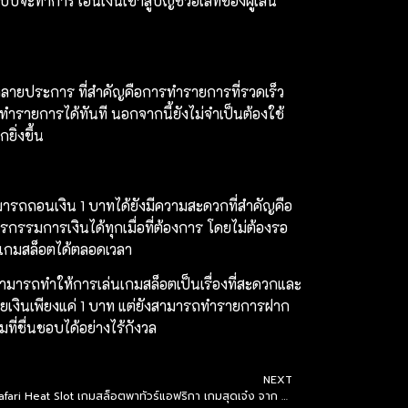
บจะทำการโอนเงินเข้าสู่บัญชีวอเลทของผู้เล่น
ายประการ ที่สำคัญคือการทำรายการที่รวดเร็ว
ำรายการได้ทันที นอกจากนี้ยังไม่จำเป็นต้องใช้
ิ่งขึ้น
มารถถอนเงิน 1 บาทได้ยังมีความสะดวกที่สำคัญคือ
รกรรมการเงินได้ทุกเมื่อที่ต้องการ โดยไม่ต้องรอ
บเกมสล็อตได้ตลอดเวลา
สามารถทำให้การเล่นเกมสล็อตเป็นเรื่องที่สะดวกและ
้ด้วยเงินเพียงแค่ 1 บาท แต่ยังสามารถทำรายการฝาก
ที่ชื่นชอบได้อย่างไร้กังวล
NEXT
รีวิว Safari Heat Slot เกมสล็อตพาทัวร์แอฟริกา เกมสุดเจ๋ง จาก SLOTXO