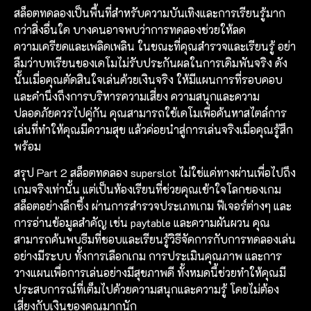
สล็อตทดลองเป็นพื้นที่สำหรับความบันเทิงและการเรียนรู้มาก
กว่าสิ่งอื่นใด บางคนอาจพบว่าการทดลองช่วยให้ลด
ความเครียดและเพลิดเพลิน ในขณะที่คุณสำรวจและเรียนรู้ อย่า
ลืมว่าบทเรียนของเดโมไม่รับประกันผลในการเดิมพันจริง ดัง
นั้นเมื่อคุณตัดสินใจเล่นด้วยเงินจริง ให้มีแผนการที่รอบคอบ
และคำนึงถึงการบริหารความเสี่ยง ความสนุกและความ
ปลอดภัยควรไปคู่กัน คุณสามารถใช้เดโมเพื่อค้นหาสไตล์การ
เล่นที่ทำให้คุณมีความสุข แล้วค่อยนำสู่การเล่นจริงเมื่อคุณรู้สึก
พร้อม
สรุป Part 2 สล็อตทดลอง superslot ไม่ใช่แค่ทางผ่านเพื่อไปถึง
เกมจริงเท่านั้น แต่เป็นห้องเรียนที่ช่วยคุณเข้าใจโลกของเกม
สล็อตอย่างลึกซึ้ง ผ่านการสำรวจประเภทเกม ฟีเจอร์ต่างๆ และ
การอ่านข้อมูลสำคัญ เช่น paytable และความผันผวน คุณ
สามารถค้นพบธีมที่ชอบและเรียนรู้วิธีจัดการกับการทดลองเล่น
อย่างมีระบบ ทั้งการเลือกเกม การประเมินคุณภาพ และการ
วางแผนเพื่อการเล่นอย่างมีสุขภาพดี ทั้งหมดนี้ช่วยทำให้คุณมี
ประสบการณ์ที่เต็มไปด้วยความสนุกและความรู้ โดยไม่ต้อง
เสี่ยงกับเงินของคุณมากนัก