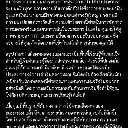
หมายถึงการจ่ายคืนในระยะยาวที่สูงกว่า แต่ไม่ได้รับประกันว่า
จะชนะในทุกๆ รอบ ความผันผวนคือตัวบ่งชี้ว่าการชนะจะมาใน
รูปแบบไหน บางเกมมีรอบชนะน้อยแต่รางวัลใหญ่ บางเกมมี
การชนะบ่อยแต่รางวัลเล็ก ความเข้าใจตรงนี้ช่วยในการจัดการ
ความคาดหวังและแผนการเล่นในระยะยาว ในเดโม คุณจะได้ดู
ภาพรวมของ RTP และความถี่ของการชนะในรอบทดลอง ซึ่ง
จะช่วยให้คุณคัดเลือกเกมที่เข้ากับสไตล์การเล่นของคุณได้
สรุป Part 1 สล็อตทดลอง superslot เป็นพื้นที่เรียนรู้ที่น่าสนใจ
สำหรับผู้เริ่มต้นและผู้ที่อยากสำรวจเกมสล็อตด้วยวิธีที่ปลอดภัย
คุณจะได้ทำความเข้าใจกติกา ฟีเจอร์ต่างๆ และได้ลองชิม
ประสบการณ์การเล่นในหลากหลายธีมโดยไม่ต้องเสี่ยงเงิน มัน
เหมือนกับห้องทดลองที่ช่วยคุณวางแผนการเล่นจริงในอนาคต
อย่างมีสติ โดยการละเว้นความกดดันด้านการเงินจึงทำให้คุณ
โฟกัสไปที่ความสนุกและการเรียนรู้ได้เต็มที่
เมื่อคุณมีพื้นฐานที่มั่นคงจากการใช้งานสล็อตทดลอง
superslot แล้ว ถึงเวลาขยายนิเวศของการเล่นสู่ระดับที่ลึกขึ้น
โดยในส่วนนี้จะกล่าวถึงการทำความรู้จักกับประเภทเกมของ
superslot และแนวทางการประเมินคุณภาพของเกม เพื่อให้คุณ