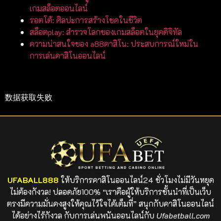
เกมสล็อตออนไลน์
รอตโต้: ศิลปะการสร้างโชคในชีวิต
สล็อตplay: สำรวจโลกของเกมสล็อตในยุคดิจิทัล
ความน่าสนใจของ a88คาสิโน: ประสบการณ์ใหม่ใน
การเล่นคาสิโนออนไลน์
数据获取失败
UFABALL888
ให้บริการคาสิโนออนไลน์24 ชั่วโมงไม่มีวันหยุด
ไม่ต้องกังวล! ปลอดภัย100% “เราคือผู้ให้บริการชั้นนำที่เป็นเว็บ
ตรงมีความมั่นคงสูงให้คุณไว้ใจได้เต็มที่” สนุกกับคาสิโนออนไลน์
ได้อย่างไร้กังวล กับการเล่นพนันออนไลน์กับ
Ufabetball.com