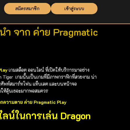
สมัครสมาชิก
เข้าสู่ระบบ
นะนำ จาก ค่าย Pragmatic
Play
เกมสล็อต ออนไลน์ ที่เปิดให้บริการมาอย่าง
iger เกมนั้นเป็นเกมที่มีภาพกราฟิกที่สวยงาม น่า
รศัพท์สมาร์ทโฟน แท็บเลต และบนหน้าจอ
กมให้ลุ้นเยอะมากพอสมควร
นจากความตาย ค่าย Pragmatic Play
ไลน์ในการเล่น Dragon