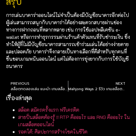
สรุป
การเล่นบาคาร่าออนไลน์ไม่จำเป็นต้องมีบัญชีธนาคารอีกต่อไป
ผู้เล่นสามารถสนุกกับบาคาร่าได้อย่างสะดวกสบายผ่านช่อง
ทางการฝากถอนที่หลากหลาย เช่น การใช้แอปพลิเคชัน e-
wallet หรือการทำธุรกรรมผ่านร้านค้าตัวแทนที่รับชำระเงิน ซึ่ง
ทำให้ผู้ที่ไม่มีบัญชีธนาคารสามารถเข้าร่วมเล่นได้อย่างง่ายดาย
และปลอดภัย บาคาร่าจึงกลายเป็นทางเลือกที่ดีสำหรับทุกคนที่
ชื่นชอบเกมพนันออนไลน์ แต่ไม่ต้องการยุ่งยากกับการใช้บัญชี
ธนาคาร
PREVIOUS
NEXT
สล็อตทดลองเล่น แนะนำ เกมสล็อตสำหรับมือใหม่ สนุกได้ง่ายนิดเดียว
Mahjong Ways 2 รีวิว เกมสล็อตไพ่นกกระจอก ภาค 2 เกมดัง แตกง่าย ค่าย PG
เรื่องล่าสุด
สล็อต สมัครครั้งแรก ฟรีเครดิต
สายปั่นสล็อตต้องรู้ !! RTP คืออะไร และ RNG คืออะไร ใน
เกมสล็อตออนไลน์
รอตโต้: ศิลปะการสร้างโชคในชีวิต