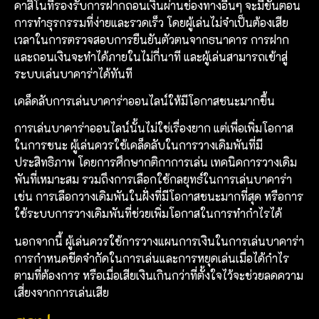
คาสิโนที่รองรับการฝากถอนเงินผ่านช่องทางอื่นๆ จะมีขั้นตอน
การทำธุรกรรมที่ง่ายและรวดเร็ว โดยผู้เล่นไม่จำเป็นต้องเสีย
เวลาในการตรวจสอบการยืนยันตัวตนจากธนาคาร การฝาก
และถอนเงินจะทำได้ภายในไม่กี่นาที และผู้เล่นสามารถเข้าสู่
ระบบเล่นบาคาร่าได้ทันที
เคล็ดลับการเล่นบาคาร่าออนไลน์ให้มีโอกาสชนะมากขึ้น
การเล่นบาคาร่าออนไลน์นั้นไม่ใช่เรื่องยาก แต่เพื่อเพิ่มโอกาส
ในการชนะ ผู้เล่นควรใช้เคล็ดลับในการวางเดิมพันที่มี
ประสิทธิภาพ โดยการศึกษากติกาการเล่น เทคนิคการวางเดิม
พันที่เหมาะสม รวมถึงการเลือกใช้กลยุทธ์ในการเล่นบาคาร่า
เช่น การเลือกวางเดิมพันในฝั่งที่มีโอกาสชนะมากที่สุด หรือการ
ใช้ระบบการวางเดิมพันที่ช่วยเพิ่มโอกาสในการทำกำไรได้
นอกจากนี้ ผู้เล่นควรใช้การวางแผนการเงินในการเล่นบาคาร่า
การกำหนดขีดจำกัดในการเล่นและการหยุดเล่นเมื่อได้กำไร
ตามที่ต้องการ หรือเมื่อเสียเงินเกินกว่าที่ตั้งใจไว้จะช่วยลดความ
เสี่ยงจากการเล่นเสีย