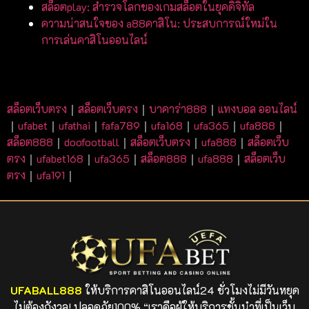
สล็อตplay: สำรวจโลกของเกมสล็อตในยุคดิจิทัล
ความน่าสนใจของ a88คาสิโน: ประสบการณ์ใหม่ใน
การเล่นคาสิโนออนไลน์
สล็อตเว็บตรง
｜
สล็อตเว็บตรง
｜
บาคาร่า888
｜
แทงบอล ออนไลน์
｜
ufabet
｜
ufathai
｜
fafa789
｜
ufa168
｜
ufa365
｜
ufa888
｜
สล็อต888
｜
doofootball
｜
สล็อตเว็บตรง
｜
ufa888
｜
สล็อตเว็บ
ตรง
｜
ufabet168
｜
ufa365
｜
สล็อต888
｜
ufa888
｜
สล็อตเว็บ
ตรง
｜
ufa191
｜
UFABALL888
ให้บริการคาสิโนออนไลน์24 ชั่วโมงไม่มีวันหยุด
ไม่ต้องกังวล! ปลอดภัย100% “เราคือผู้ให้บริการชั้นนำที่เป็นเว็บ