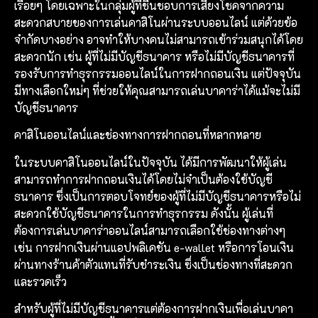
เรื่อยๆ โดยเฉพาะในกลุ่มผู้ที่ชื่นชอบการเสี่ยงโชคจากความ
สะดวกสบายของการเล่นคาสิโนผ่านระบบออนไลน์ แต่ด้วยข้อ
จำกัดบางอย่าง อาจทำให้บางคนไม่สามารถเข้าร่วมสนุกได้โดย
สะดวกนัก เช่น ผู้ที่ไม่มีบัญชีธนาคาร หรือไม่มีบัญชีธนาคารที่
รองรับการทำธุรกรรมออนไลน์ในการฝากถอนเงิน แต่ปัจจุบัน
มีทางเลือกใหม่ๆ ที่ช่วยให้คุณสามารถเล่นบาคาร่าได้แม้จะไม่มี
บัญชีธนาคาร
คาสิโนออนไลน์และช่องทางการฝากถอนที่หลากหลาย
ในระบบคาสิโนออนไลน์ในปัจจุบัน ได้มีการพัฒนาให้ผู้เล่น
สามารถทำการฝากถอนเงินได้โดยไม่จำเป็นต้องใช้บัญชี
ธนาคาร ซึ่งเป็นการตอบโจทย์ของผู้ที่ไม่มีบัญชีธนาคารหรือไม่
สะดวกใช้บัญชีธนาคารในการทำธุรกรรม ดังนั้น ผู้เล่นที่
ต้องการเล่นบาคาร่าออนไลน์สามารถเลือกใช้ช่องทางต่างๆ
เช่น การฝากเงินผ่านแอปพลิเคชัน e-wallet หรือการโอนเงิน
ผ่านทางร้านค้าตัวแทนที่รับชำระเงิน ซึ่งเป็นช่องทางที่สะดวก
และรวดเร็ว
สำหรับผู้ที่ไม่มีบัญชีธนาคารแต่ต้องการฝากเงินเพื่อเล่นบาคา